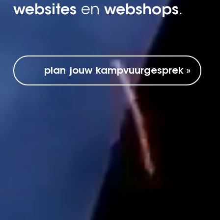
seo campagnes
.
content ideeën
.
grafische ideeën
.
plan jouw kampvuurgesprek »
video campagnes
.
applicaties
.