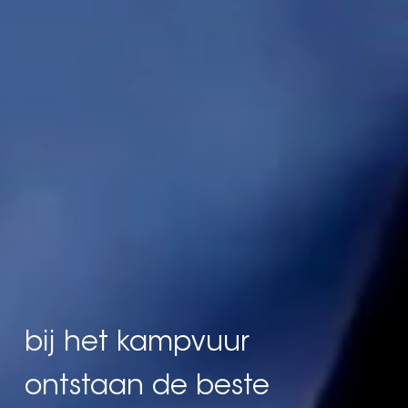
ideeën
en
verhalen
.
bij het kampvuur
online campagnes
.
ontstaan de beste
websites
en
webshops
.