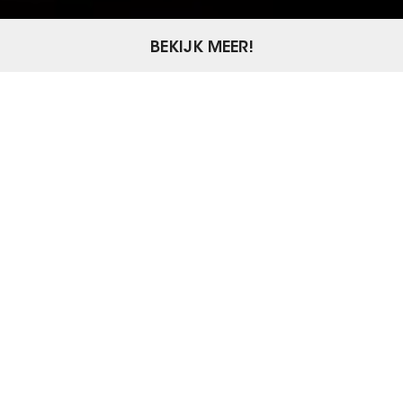
BEKIJK MEER!
vele wegen leiden
naar
online resultaat
.
Via welke weg reis jij met ons mee?
Websites & webshops
Zoekmachine marketing