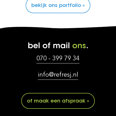
bekijk ons portfolio »
bel of mail
ons
.
070 - 399 79 34
info@refresj.nl
of maak een afspraak »